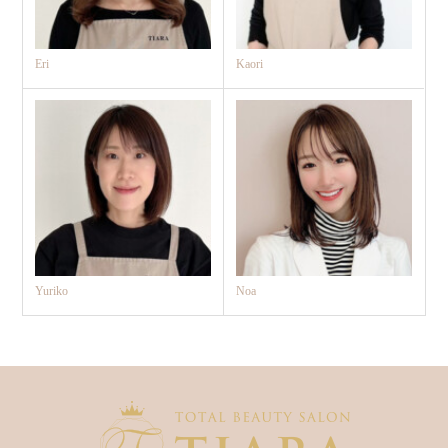
Eri
Kaori
Yuriko
Noa