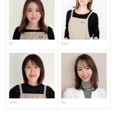
Eri
Kaori
Yuriko
Noa