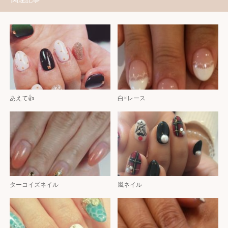
あえて👍
白×レース
ターコイズネイル
嵐ネイル