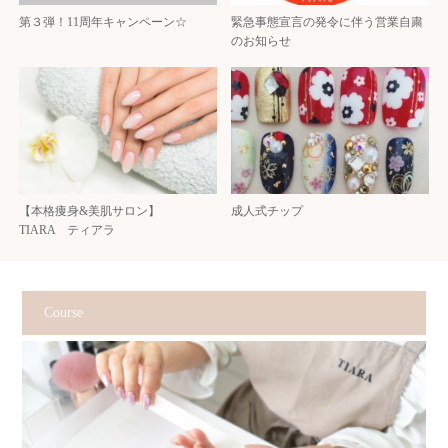
第３弾！11周年キャンペーン☆
緊急事態宣言の発令に伴う営業自粛
のお知らせ
【本格痩身&美肌サロン】
成人式チップ
TIARA ティアラ
Course