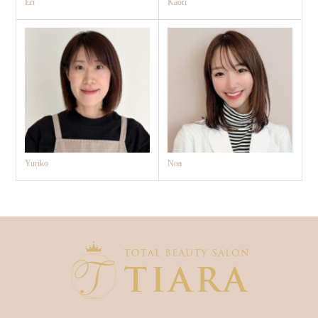
Eri
Kaori
Yuriko
Noa