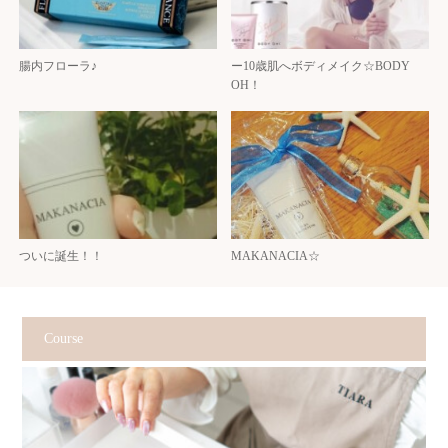
腸内フローラ♪
ー10歳肌へボディメイク☆BODY
OH！
ついに誕生！！
MAKANACIA☆
Course