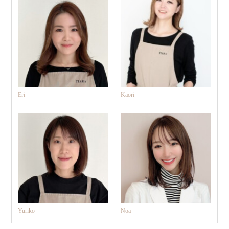
Eri
Kaori
Yuriko
Noa