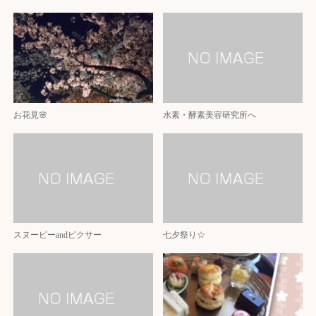
お花見🌸
水素・酵素美容研究所へ
スヌーピーandピクサー
七夕祭り☆